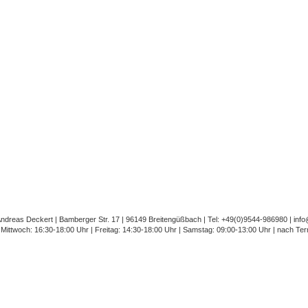
ndreas Deckert | Bamberger Str. 17 | 96149 Breitengüßbach | Tel: +49(0)9544-986980 | inf
 Mittwoch: 16:30-18:00 Uhr | Freitag: 14:30-18:00 Uhr | Samstag: 09:00-13:00 Uhr | nach Te