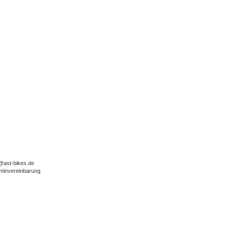
o@ast-bikes.de
rminvereinbarung